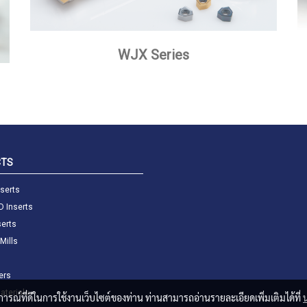
WJX Series
CTS
nserts
D Inserts
serts
Mills
ers
aterials
บการณ์ที่ดีในการใช้งานเว็บไซต์ของท่าน ท่านสามารถอ่านรายละเอียดเพิ่มเติมได้ที่